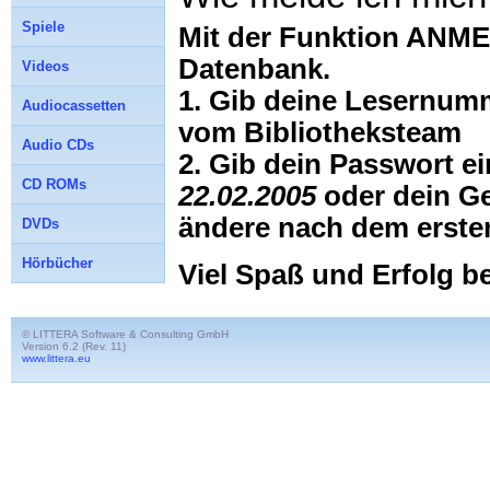
Spiele
Mit der Funktion ANME
Datenbank.
Videos
1. Gib deine Lesernum
Audiocassetten
vom Bibliotheksteam
Audio CDs
2. Gib dein Passwort e
CD ROMs
22.02.2005
oder dein G
ändere nach dem erste
DVDs
Hörbücher
Viel Spaß und Erfolg b
© LITTERA Software & Consulting GmbH
Version 6.2 (Rev. 11)
www.littera.eu