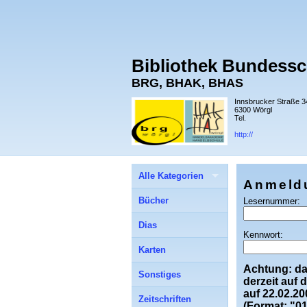
Bibliothek Bundess
BRG, BHAK, BHAS
Innsbrucker Straße 3
6300 Wörgl
Tel.
http://
Alle Kategorien
Anmeld
Bücher
Lesernummer:
Dias
Kennwort:
Karten
Achtung: d
Sonstiges
derzeit auf
auf
22.02.20
Zeitschriften
(Format: "01