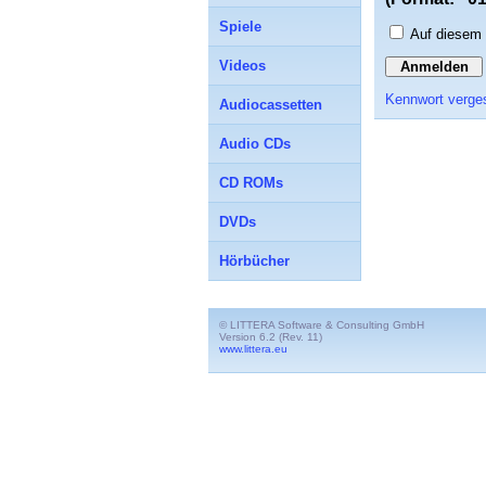
Spiele
Auf diesem
Videos
Kennwort verge
Audiocassetten
Audio CDs
CD ROMs
DVDs
Hörbücher
© LITTERA Software & Consulting GmbH
Version 6.2 (Rev. 11)
www.littera.eu